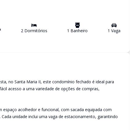
²
2
Dormitório
s
1
Banheiro
1
Vaga
ista, no Santa Maria II, este condomínio fechado é ideal para
 fácil acesso a uma variedade de opções de compras,
m espaço acolhedor e funcional, com sacada equipada com
r. Cada unidade inclui uma vaga de estacionamento, garantindo