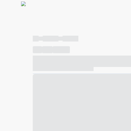
----
----- -----
----- -----
----
-----
---- ------
----- ----- -- ------ ---- ---- -- ---
----- ----- -- ------ ----- ----- -- ------