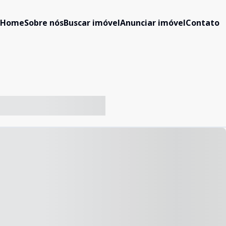
Home
Sobre nós
Buscar imóvel
Anunciar imóvel
Contato
-- ----- ----- --- ------