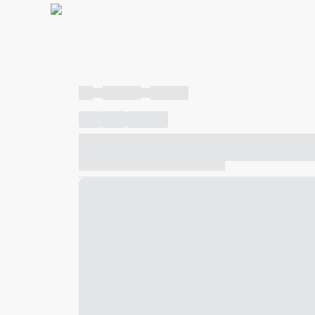
----
----- -----
----- -----
----
-----
---- ------
----- ----- -- ------ ---- ---- -- ---
----- ----- -- ------ ----- ----- -- ------