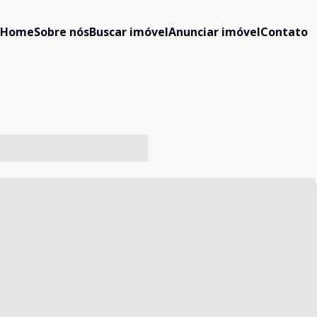
Home
Sobre nós
Buscar imóvel
Anunciar imóvel
Contato
-- ----- ----- --- ------