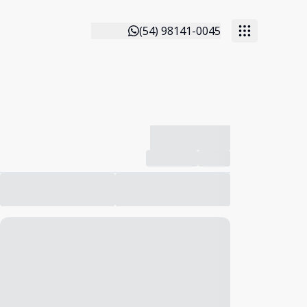
(54) 98141-0045
-------------
Compartilhar
Favorito