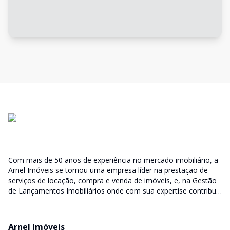
Com mais de 50 anos de experiência no mercado imobiliário, a
Arnel Imóveis se tornou uma empresa líder na prestação de
serviços de locação, compra e venda de imóveis, e, na Gestão
de Lançamentos Imobiliários onde com sua expertise contribui
junto as incorporadoras desde a escolha do terreno, no
desenvolvimento de todo empreendimento e assumindo a
responsabilidade do sucesso no lançamento das vendas.
Arnel Imóveis