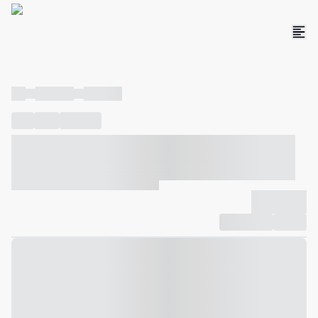
----
----- -----
----- -----
----
-----
---- ------
----- ----- -- ------ ---- ---- -- ----- ----- -----
--- ------
----- ----- -- ------ ----- ----- -- ------
-------------
Compartilhar
Favorito