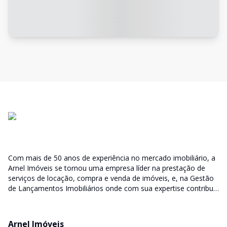
Com mais de 50 anos de experiência no mercado imobiliário, a
Arnel Imóveis se tornou uma empresa líder na prestação de
serviços de locação, compra e venda de imóveis, e, na Gestão
de Lançamentos Imobiliários onde com sua expertise contribui
junto as incorporadoras desde a escolha do terreno, no
desenvolvimento de todo empreendimento e assumindo a
responsabilidade do sucesso no lançamento das vendas.
Arnel Imóveis