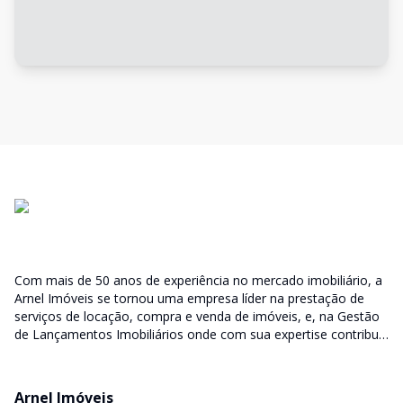
Com mais de 50 anos de experiência no mercado imobiliário, a
Arnel Imóveis se tornou uma empresa líder na prestação de
serviços de locação, compra e venda de imóveis, e, na Gestão
de Lançamentos Imobiliários onde com sua expertise contribui
junto as incorporadoras desde a escolha do terreno, no
desenvolvimento de todo empreendimento e assumindo a
responsabilidade do sucesso no lançamento das vendas.
Arnel Imóveis