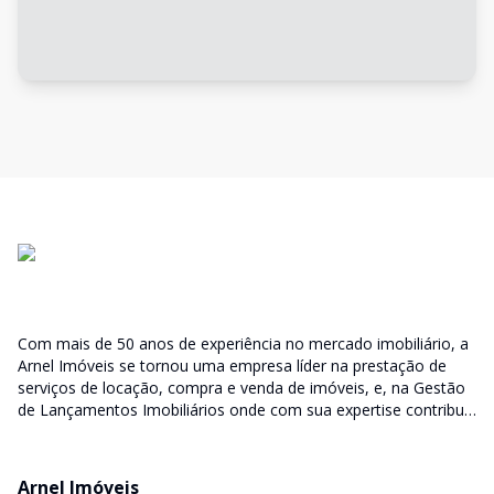
Com mais de 50 anos de experiência no mercado imobiliário, a
Arnel Imóveis se tornou uma empresa líder na prestação de
serviços de locação, compra e venda de imóveis, e, na Gestão
de Lançamentos Imobiliários onde com sua expertise contribui
junto as incorporadoras desde a escolha do terreno, no
desenvolvimento de todo empreendimento e assumindo a
responsabilidade do sucesso no lançamento das vendas.
Arnel Imóveis