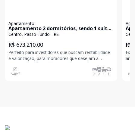
Apartamento
Apa
Apartamento 2 dormitórios, sendo 1 suíte
Apa
no Centro de Passo Fundo, para comprar
Pas
Centro, Passo Fundo - RS
Cent
R$ 673.210,00
R$ 
Perfeito para investidores que buscam rentabilidade
Este
e valorização, para moradores que desejam a
área
praticidade do centro da cidade e para aqueles que
plan
sonham com um condomínio moderno, inteligente e
de vida. O imóvel oferece: 2
54
m²
2
2
1
1
84
m
criativo. Excelente localização, próximo ao Hospital
esta
de Clí