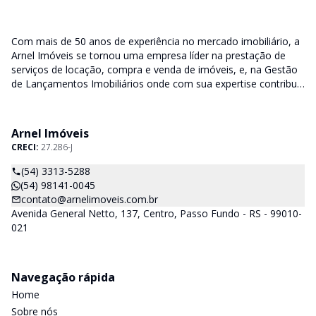
Com mais de 50 anos de experiência no mercado imobiliário, a
Arnel Imóveis se tornou uma empresa líder na prestação de
serviços de locação, compra e venda de imóveis, e, na Gestão
de Lançamentos Imobiliários onde com sua expertise contribui
junto as incorporadoras desde a escolha do terreno, no
desenvolvimento de todo empreendimento e assumindo a
responsabilidade do sucesso no lançamento das vendas.
Arnel Imóveis
CRECI:
27.286-J
(54) 3313-5288
(54) 98141-0045
contato@arnelimoveis.com.br
Avenida General Netto, 137, Centro, Passo Fundo - RS - 99010-
021
Navegação rápida
Home
Sobre nós