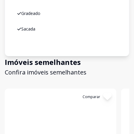
Gradeado
Sacada
Imóveis semelhantes
Confira imóveis semelhantes
Cód:
12029
Comparar
Có