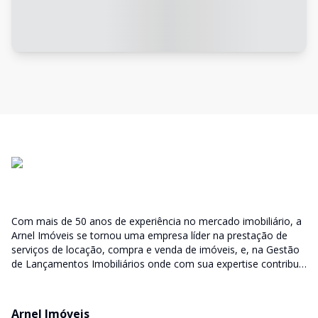
Com mais de 50 anos de experiência no mercado imobiliário, a
Arnel Imóveis se tornou uma empresa líder na prestação de
serviços de locação, compra e venda de imóveis, e, na Gestão
de Lançamentos Imobiliários onde com sua expertise contribui
junto as incorporadoras desde a escolha do terreno, no
desenvolvimento de todo empreendimento e assumindo a
responsabilidade do sucesso no lançamento das vendas.
Arnel Imóveis