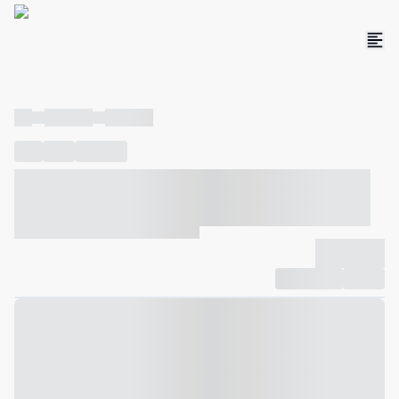
----
----- -----
----- -----
----
-----
---- ------
----- ----- -- ------ ---- ---- -- ----- ----- -----
--- ------
----- ----- -- ------ ----- ----- -- ------
-------------
Compartilhar
Favorito