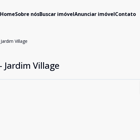
Home
Sobre nós
Buscar imóvel
Anunciar imóvel
Contato
ardim Village
 Jardim Village