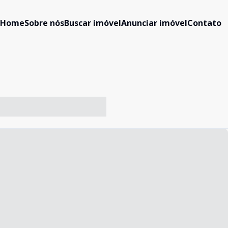
Home
Sobre nós
Buscar imóvel
Anunciar imóvel
Contato
-- ----- ----- --- ------