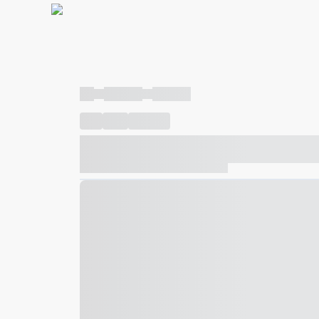
----
----- -----
----- -----
----
-----
---- ------
----- ----- -- ------ ---- ---- -- ---
----- ----- -- ------ ----- ----- -- ------