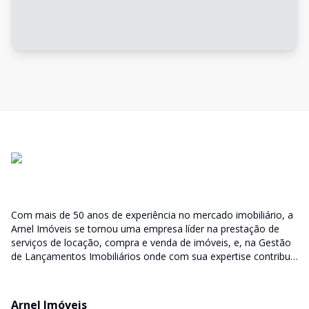
Com mais de 50 anos de experiência no mercado imobiliário, a
Arnel Imóveis se tornou uma empresa líder na prestação de
serviços de locação, compra e venda de imóveis, e, na Gestão
de Lançamentos Imobiliários onde com sua expertise contribui
junto as incorporadoras desde a escolha do terreno, no
desenvolvimento de todo empreendimento e assumindo a
responsabilidade do sucesso no lançamento das vendas.
Arnel Imóveis