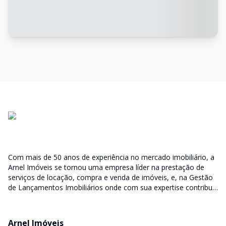
Com mais de 50 anos de experiência no mercado imobiliário, a
Arnel Imóveis se tornou uma empresa líder na prestação de
serviços de locação, compra e venda de imóveis, e, na Gestão
de Lançamentos Imobiliários onde com sua expertise contribui
junto as incorporadoras desde a escolha do terreno, no
desenvolvimento de todo empreendimento e assumindo a
responsabilidade do sucesso no lançamento das vendas.
Arnel Imóveis