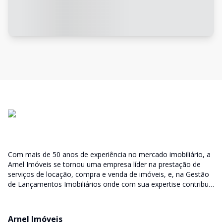
Com mais de 50 anos de experiência no mercado imobiliário, a
Arnel Imóveis se tornou uma empresa líder na prestação de
serviços de locação, compra e venda de imóveis, e, na Gestão
de Lançamentos Imobiliários onde com sua expertise contribui
junto as incorporadoras desde a escolha do terreno, no
desenvolvimento de todo empreendimento e assumindo a
responsabilidade do sucesso no lançamento das vendas.
Arnel Imóveis