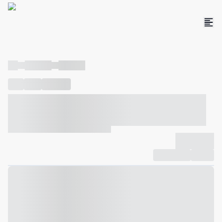
----
----- -----
----- -----
----
-----
---- ------
----- ----- -- ------ ---- ---- -- ----- ----- -----
--- ------
----- ----- -- ------ ----- ----- -- ------
-------------
Compartilhar
Favorito