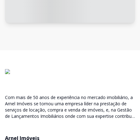
Com mais de 50 anos de experiência no mercado imobiliário, a
Arnel Imóveis se tornou uma empresa líder na prestação de
serviços de locação, compra e venda de imóveis, e, na Gestão
de Lançamentos Imobiliários onde com sua expertise contribui
junto as incorporadoras desde a escolha do terreno, no
desenvolvimento de todo empreendimento e assumindo a
responsabilidade do sucesso no lançamento das vendas.
Arnel Imóveis