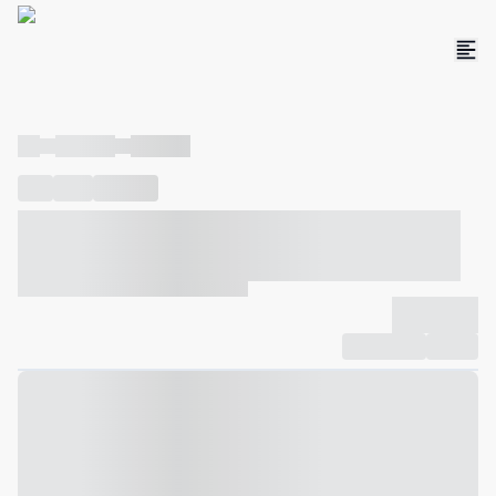
----
----- -----
----- -----
----
-----
---- ------
----- ----- -- ------ ---- ---- -- ----- ----- -----
--- ------
----- ----- -- ------ ----- ----- -- ------
-------------
Compartilhar
Favorito