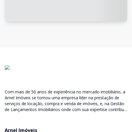
Com mais de 50 anos de experiência no mercado imobiliário, a
Arnel Imóveis se tornou uma empresa líder na prestação de
serviços de locação, compra e venda de imóveis, e, na Gestão
de Lançamentos Imobiliários onde com sua expertise contribui
junto as incorporadoras desde a escolha do terreno, no
desenvolvimento de todo empreendimento e assumindo a
responsabilidade do sucesso no lançamento das vendas.
Arnel Imóveis