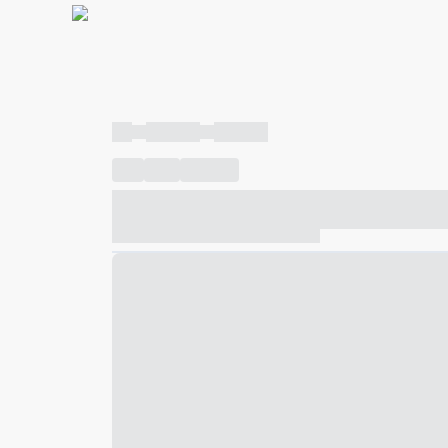
----
----- -----
----- -----
----
-----
---- ------
----- ----- -- ------ ---- ---- -- ---
----- ----- -- ------ ----- ----- -- ------