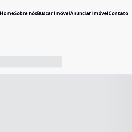
Home
Sobre nós
Buscar imóvel
Anunciar imóvel
Contato
-- ----- ----- --- ------