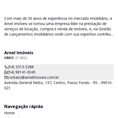
Com mais de 50 anos de experiência no mercado imobiliário, a
Arnel Imóveis se tornou uma empresa líder na prestação de
serviços de locação, compra e venda de imóveis, e, na Gestão
de Lançamentos Imobiliários onde com sua expertise contribui
junto as incorporadoras desde a escolha do terreno, no
desenvolvimento de todo empreendimento e assumindo a
responsabilidade do sucesso no lançamento das vendas.
Arnel Imóveis
CRECI:
27.286-J
(54) 3313-5288
(54) 98141-0045
contato@arnelimoveis.com.br
Avenida General Netto, 137, Centro, Passo Fundo - RS - 99010-
021
Navegação rápida
Home