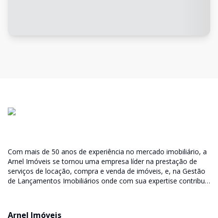
Com mais de 50 anos de experiência no mercado imobiliário, a
Arnel Imóveis se tornou uma empresa líder na prestação de
serviços de locação, compra e venda de imóveis, e, na Gestão
de Lançamentos Imobiliários onde com sua expertise contribui
junto as incorporadoras desde a escolha do terreno, no
desenvolvimento de todo empreendimento e assumindo a
responsabilidade do sucesso no lançamento das vendas.
Arnel Imóveis