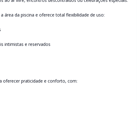
s ao ar livre, encontros descontraídos ou celebrações especiais.
área da piscina e oferece total flexibilidade de uso:
s
 intimistas e reservados
 oferecer praticidade e conforto, com: