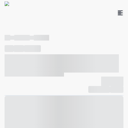
----
----- -----
----- -----
----
-----
---- ------
----- ----- -- ------ ---- ---- -- ----- ----- -----
--- ------
----- ----- -- ------ ----- ----- -- ------
-------------
Compartilhar
Favorito