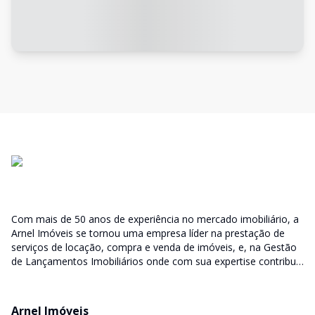
Com mais de 50 anos de experiência no mercado imobiliário, a
Arnel Imóveis se tornou uma empresa líder na prestação de
serviços de locação, compra e venda de imóveis, e, na Gestão
de Lançamentos Imobiliários onde com sua expertise contribui
junto as incorporadoras desde a escolha do terreno, no
desenvolvimento de todo empreendimento e assumindo a
responsabilidade do sucesso no lançamento das vendas.
Arnel Imóveis