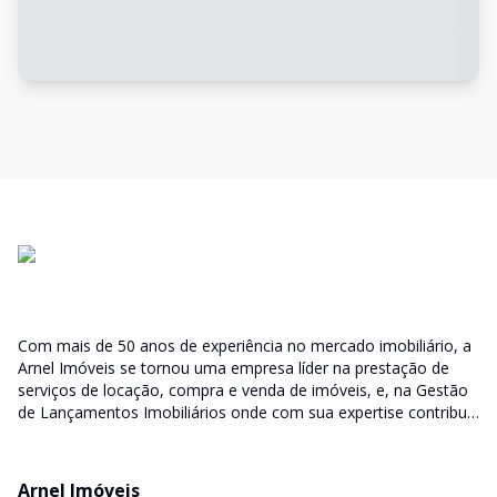
Com mais de 50 anos de experiência no mercado imobiliário, a
Arnel Imóveis se tornou uma empresa líder na prestação de
serviços de locação, compra e venda de imóveis, e, na Gestão
de Lançamentos Imobiliários onde com sua expertise contribui
junto as incorporadoras desde a escolha do terreno, no
desenvolvimento de todo empreendimento e assumindo a
responsabilidade do sucesso no lançamento das vendas.
Arnel Imóveis