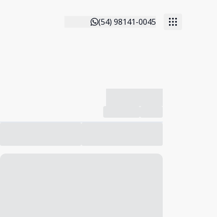
(54) 98141-0045
-------------
Compartilhar
Favorito