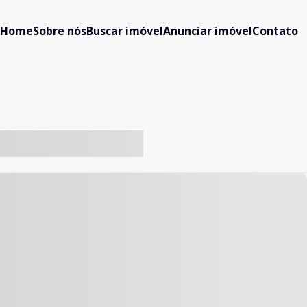
Home
Sobre nós
Buscar imóvel
Anunciar imóvel
Contato
-- ----- ----- --- ------