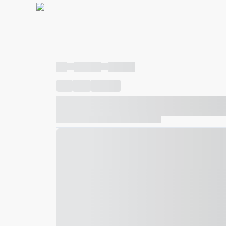
----
----- -----
----- -----
----
-----
---- ------
----- ----- -- ------ ---- ---- -- ---
----- ----- -- ------ ----- ----- -- ------