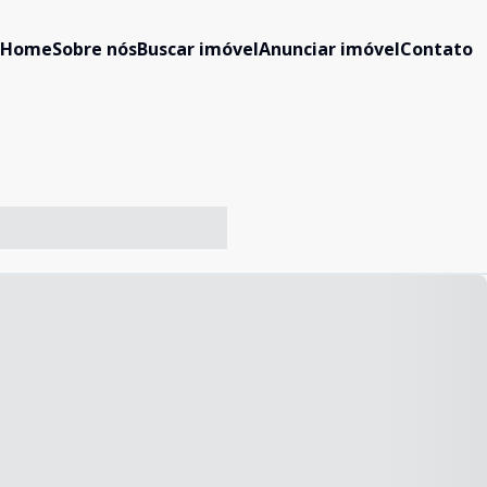
Home
Sobre nós
Buscar imóvel
Anunciar imóvel
Contato
-- ----- ----- --- ------