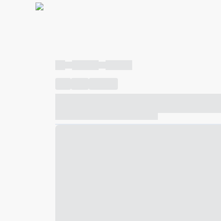
----
----- -----
----- -----
----
-----
---- ------
----- ----- -- ------ ---- ---- -- ---
----- ----- -- ------ ----- ----- -- ------