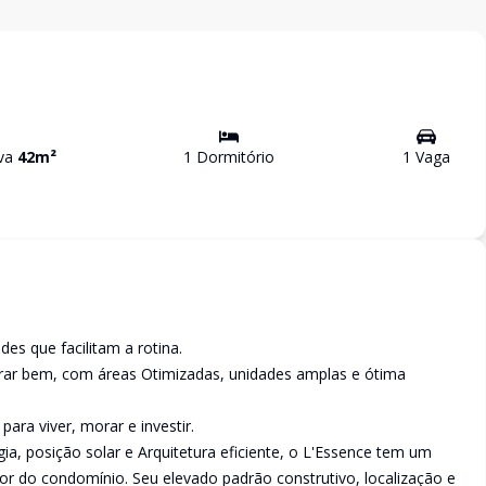
iva
42
m²
1
Dormitório
1
Vaga
es que facilitam a rotina.
orar bem, com áreas Otimizadas, unidades amplas e ótima
ara viver, morar e investir.
ia, posição solar e Arquitetura eficiente, o L'Essence tem um
or do condomínio. Seu elevado padrão construtivo, localização e