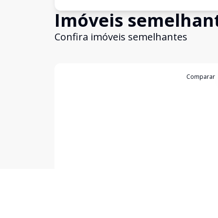
Imóveis semelhan
Confira imóveis semelhantes
Cód:
13247
Comparar
Apartamento
Apto 01 dorm - Ed Vargas
Vila Rodrigues, Passo Fundo - RS
R$ 2.200,00
/ mês