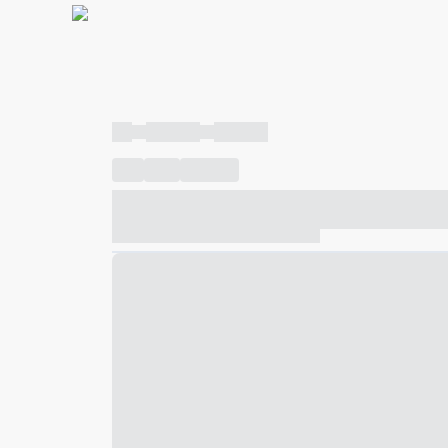
----
----- -----
----- -----
----
-----
---- ------
----- ----- -- ------ ---- ---- -- ---
----- ----- -- ------ ----- ----- -- ------