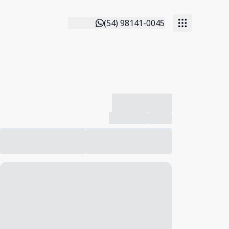
(54) 98141-0045
-------------
Compartilhar
Favorito