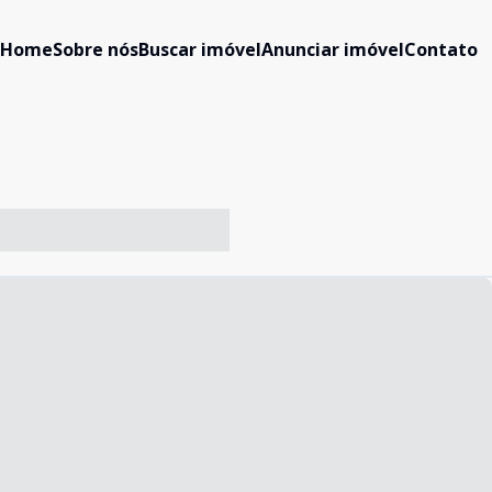
Home
Sobre nós
Buscar imóvel
Anunciar imóvel
Contato
-- ----- ----- --- ------