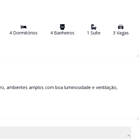
4
Dormitório
s
4
Banheiro
s
1
Suíte
3
Vaga
s
ntro, ambientes amplos com boa luminosidade e ventilação,