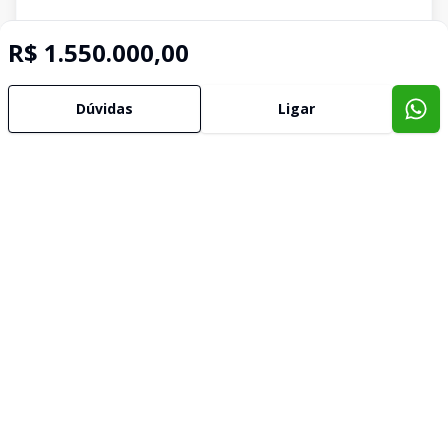
R$ 1.550.000,00
Dúvidas
Ligar
Imóveis semelhantes
Confira imóveis semelhantes
Cód:
12373
Comparar
Có