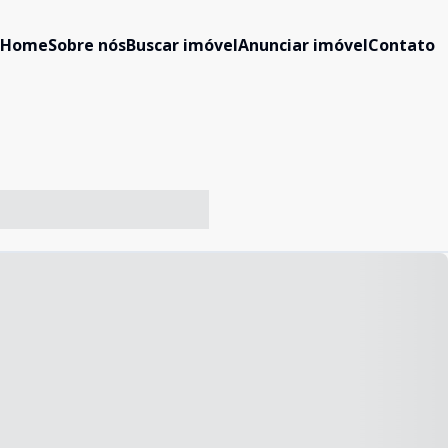
Home
Sobre nós
Buscar imóvel
Anunciar imóvel
Contato
-- ----- ----- --- ------