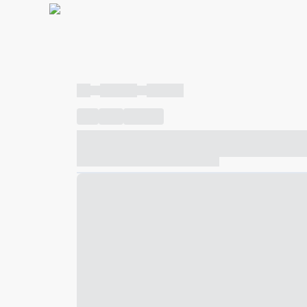
----
----- -----
----- -----
----
-----
---- ------
----- ----- -- ------ ---- ---- -- ---
----- ----- -- ------ ----- ----- -- ------