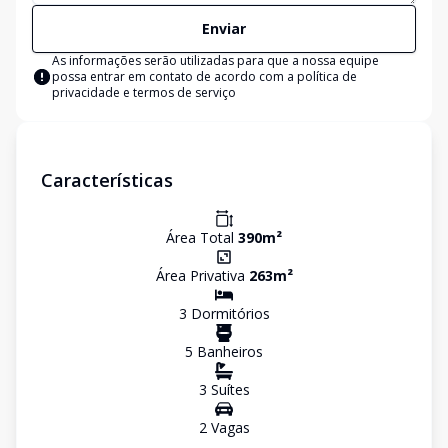
Enviar
As informações serão utilizadas para que a nossa equipe
possa entrar em contato de acordo com a
política de
privacidade e termos de serviço
Características
Área Total
390
m²
Área Privativa
263
m²
3
Dormitório
s
5
Banheiro
s
3
Suíte
s
2
Vaga
s