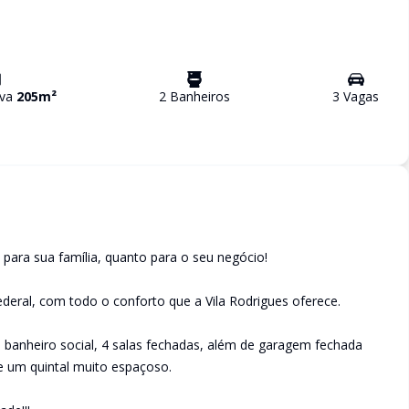
iva
205
m²
2
Banheiro
s
3
Vaga
s
o para sua família, quanto para o seu negócio!
ederal, com todo o conforto que a Vila Rodrigues oferece.
, banheiro social, 4 salas fechadas, além de garagem fechada
 e um quintal muito espaçoso.