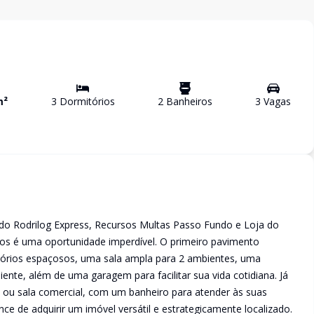
m²
3
Dormitório
s
2
Banheiro
s
3
Vaga
s
do Rodrilog Express, Recursos Multas Passo Fundo e Loja do
tos é uma oportunidade imperdível. O primeiro pavimento
mitórios espaçosos, uma sala ampla para 2 ambientes, uma
ente, além de uma garagem para facilitar sua vida cotidiana. Já
o ou sala comercial, com um banheiro para atender às suas
ce de adquirir um imóvel versátil e estrategicamente localizado.