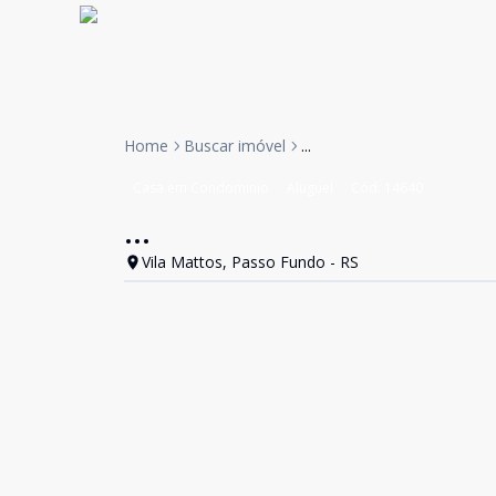
Home
Buscar imóvel
...
Casa em Condominio
Aluguel
Cód:
14640
...
Vila Mattos, Passo Fundo - RS