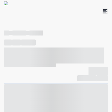
----
----- -----
----- -----
----
-----
---- ------
----- ----- -- ------ ---- ---- -- ----- ----- -----
--- ------
----- ----- -- ------ ----- ----- -- ------
-------------
Compartilhar
Favorito