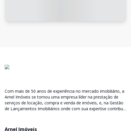
Com mais de 50 anos de experiência no mercado imobiliário, a
Arnel Imóveis se tornou uma empresa líder na prestação de
serviços de locação, compra e venda de imóveis, e, na Gestão
de Lançamentos Imobiliários onde com sua expertise contribui
junto as incorporadoras desde a escolha do terreno, no
desenvolvimento de todo empreendimento e assumindo a
responsabilidade do sucesso no lançamento das vendas.
Arnel Imóveis