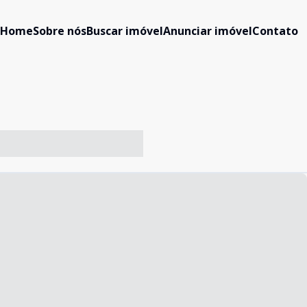
Home
Sobre nós
Buscar imóvel
Anunciar imóvel
Contato
-- ----- ----- --- ------