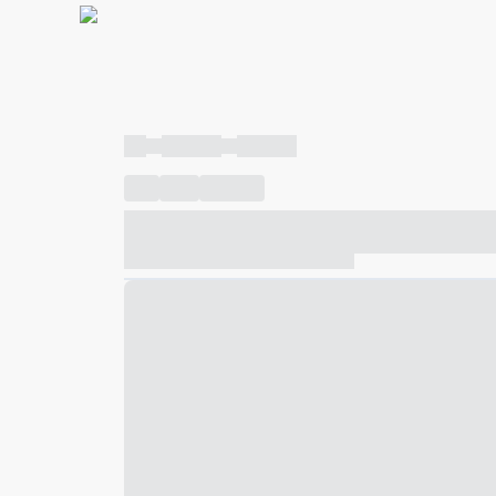
----
----- -----
----- -----
----
-----
---- ------
----- ----- -- ------ ---- ---- -- ---
----- ----- -- ------ ----- ----- -- ------