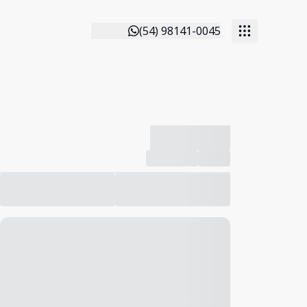
(54) 98141-0045
-------------
Compartilhar
Favorito