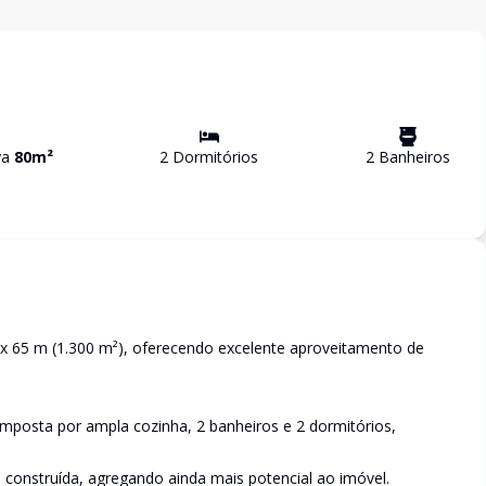
va
80
m²
2
Dormitório
s
2
Banheiro
s
x 65 m (1.300 m²), oferecendo excelente aproveitamento de
posta por ampla cozinha, 2 banheiros e 2 dormitórios,
 construída, agregando ainda mais potencial ao imóvel.