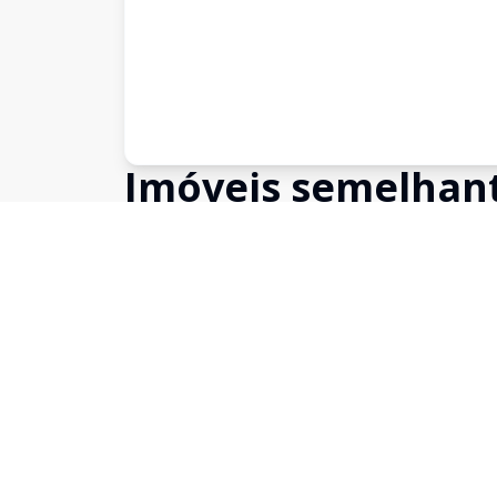
Imóveis semelhan
Confira imóveis semelhantes
Cód:
13026
Comparar