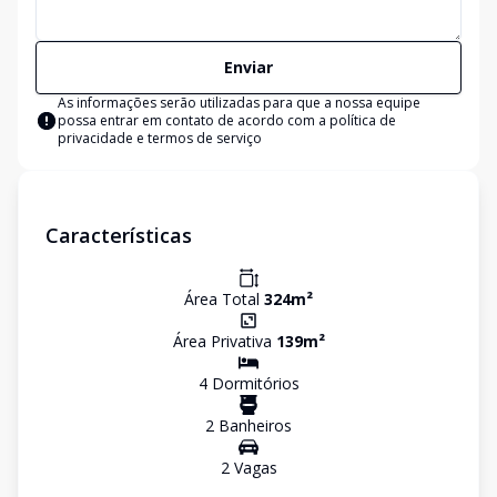
Enviar
As informações serão utilizadas para que a nossa equipe
possa entrar em contato de acordo com a
política de
privacidade e termos de serviço
Características
Área Total
324
m²
Área Privativa
139
m²
4
Dormitório
s
2
Banheiro
s
2
Vaga
s