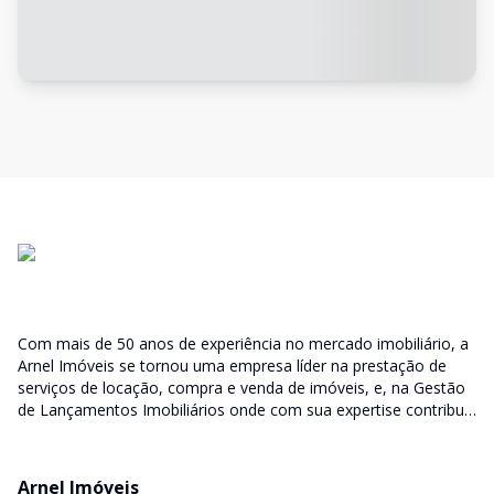
Com mais de 50 anos de experiência no mercado imobiliário, a
Arnel Imóveis se tornou uma empresa líder na prestação de
serviços de locação, compra e venda de imóveis, e, na Gestão
de Lançamentos Imobiliários onde com sua expertise contribui
junto as incorporadoras desde a escolha do terreno, no
desenvolvimento de todo empreendimento e assumindo a
responsabilidade do sucesso no lançamento das vendas.
Arnel Imóveis