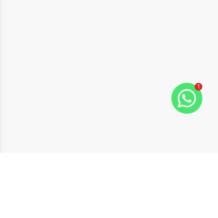
1
ide
t slide