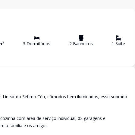
m²
3
Dormitório
s
2
Banheiro
s
1
Suíte
que Linear do Sétimo Céu, cômodos bem iluminados, esse sobrado
 cozinha com área de serviço individual, 02 garagens e
m a família e os amigos.