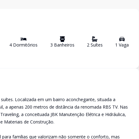
4
Dormitório
s
3
Banheiro
s
2
Suíte
s
1
Vaga
 suítes. Localizada em um bairro aconchegante, situada a
l, a apenas 200 metros de distância da renomada RBS TV. Nas
raveling, a conceituada JBK Manutenção Elétrica e Hidráulica,
 Materiais de Construção.
al para famílias que valorizam não somente o conforto, mas