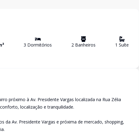
m²
3
Dormitório
s
2
Banheiro
s
1
Suíte
ro próximo à Av. Presidente Vargas localizada na Rua Zélia
onforto, localização e tranquilidade.
s da Av. Presidente Vargas e próxima de mercado, shopping,
ia.