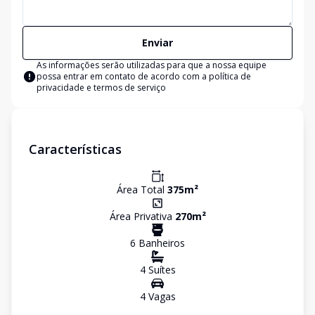
Enviar
As informações serão utilizadas para que a nossa equipe
possa entrar em contato de acordo com a
política de
privacidade e termos de serviço
Características
Área Total
375
m²
Área Privativa
270
m²
6
Banheiro
s
4
Suíte
s
4
Vaga
s