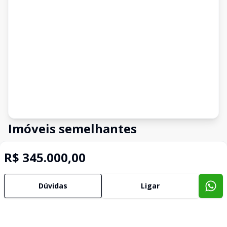
Imóveis semelhantes
Confira imóveis semelhantes
R$ 345.000,00
Dúvidas
Ligar
Cód:
14275
Comparar
Có