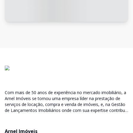
Com mais de 50 anos de experiência no mercado imobiliário, a
Arnel Imóveis se tornou uma empresa líder na prestação de
serviços de locação, compra e venda de imóveis, e, na Gestão
de Lançamentos Imobiliários onde com sua expertise contribui
junto as incorporadoras desde a escolha do terreno, no
desenvolvimento de todo empreendimento e assumindo a
responsabilidade do sucesso no lançamento das vendas.
Arnel Imóveis