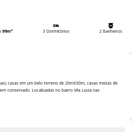
va
99
m²
3
Dormitório
s
2
Banheiro
s
uas) casas em um belo terreno de 20mX30m, casas mistas de
m conservado. Localizadas no bairro Vila Luiza nas