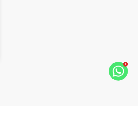
1
ide
t slide
Cód:
13901
Comparar