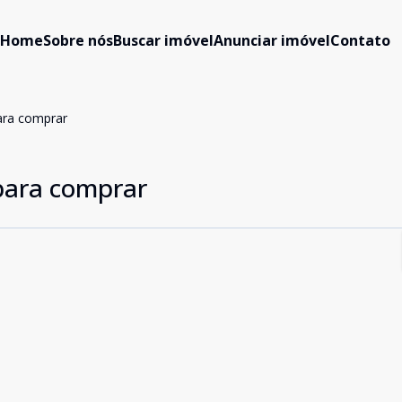
Home
Sobre nós
Buscar imóvel
Anunciar imóvel
Contato
para comprar
 para comprar