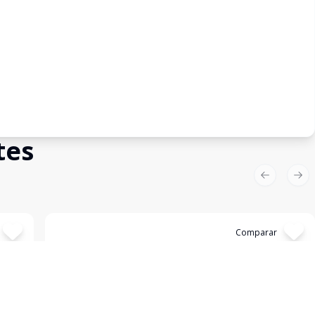
tes
Previous sl
Nex
Cód:
14735
Comparar