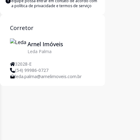
equipe possa entrar em contato de acordo com
a
política de privacidade e termos de serviço
Corretor
Arnel Imóveis
Leda Palma
32028-E
(54) 99986-0727
leda.palma@arnelimoveis.com.br