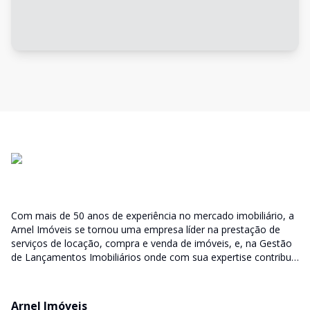
Com mais de 50 anos de experiência no mercado imobiliário, a
Arnel Imóveis se tornou uma empresa líder na prestação de
serviços de locação, compra e venda de imóveis, e, na Gestão
de Lançamentos Imobiliários onde com sua expertise contribui
junto as incorporadoras desde a escolha do terreno, no
desenvolvimento de todo empreendimento e assumindo a
responsabilidade do sucesso no lançamento das vendas.
Arnel Imóveis