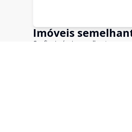
Imóveis semelhan
Confira imóveis semelhantes
Cód:
9628
Comparar
Kitinete
Kitinete - Centro