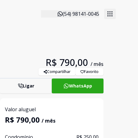
(54) 98141-0045
R$ 790,00
/ mês
Compartilhar
Favorito
Ligar
WhatsApp
Valor aluguel
R$ 790,00
/ mês
Condomínio
R$ 250,00