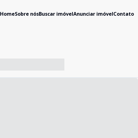
Home
Sobre nós
Buscar imóvel
Anunciar imóvel
Contato
-- ----- ----- --- ------