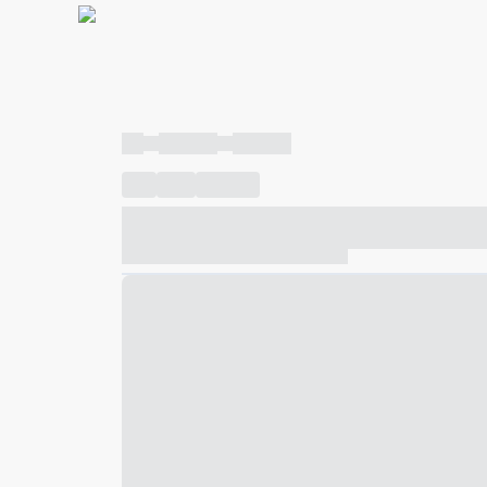
----
----- -----
----- -----
----
-----
---- ------
----- ----- -- ------ ---- ---- -- ---
----- ----- -- ------ ----- ----- -- ------